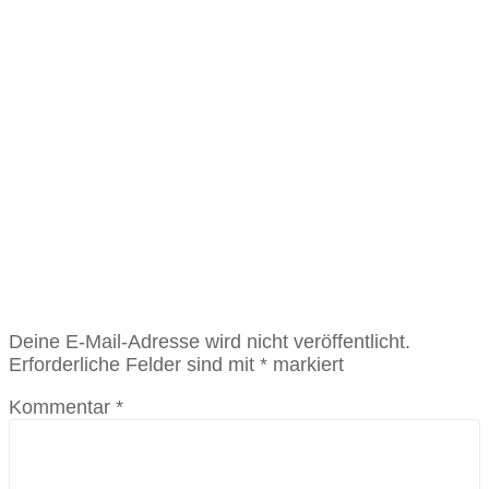
Flugrost
Beitragsnavigation
Vorheriger
Vorherige:
Zirkus Baldini, Grundschule Ittlingen und
Beitrag:
unser Kinder- und Jugendchor
Nächster
Weiter:
Kommende Probentermine
Beitrag:
Schreibe einen Kommentar
Deine E-Mail-Adresse wird nicht veröffentlicht.
Erforderliche Felder sind mit
*
markiert
Kommentar
*