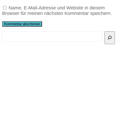
Name, E-Mail-Adresse und Website in diesem
Browser für meinen nächsten Kommentar speichern.
Suchen
Recent Posts
Männerchor präsentiert sich in der Ortsmitte
Singstundenabschluss Pure Sound
Sommerkonzert der Walter-Lörz-Stiftung
Singen im MännerChor macht glücklich!
Unser Jugendensemble lädt zum Schnuppern
ein