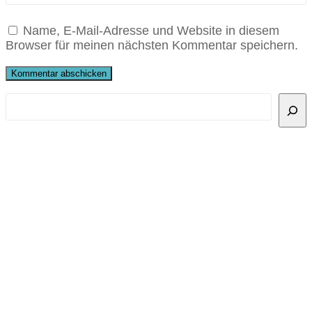
Name, E-Mail-Adresse und Website in diesem
Browser für meinen nächsten Kommentar speichern.
Suchen
Recent Posts
Männerchor präsentiert sich in der Ortsmitte
Singstundenabschluss Pure Sound
Sommerkonzert der Walter-Lörz-Stiftung
Singen im MännerChor macht glücklich!
Unser Jugendensemble lädt zum Schnuppern
ein