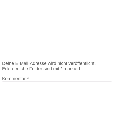
Sängerbund 1861 Ittlingen e.V.
E-Mail
info@saengerbund-ittlingen.de
Veranstalter-Website anzeigen
«
Sängerbund Festle (intern)
Auftritt Männerchor Geburtstagsfeier Achim Heck
»
Schreibe einen Kommentar
Deine E-Mail-Adresse wird nicht veröffentlicht.
Erforderliche Felder sind mit
*
markiert
Kommentar
*